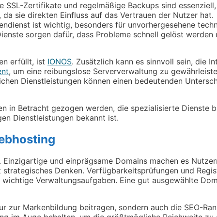
ie SSL-Zertifikate und regelmäßige Backups sind essenziell
 da sie direkten Einfluss auf das Vertrauen der Nutzer hat.
ndendienst ist wichtig, besonders für unvorhergesehene tec
Dienste sorgen dafür, dass Probleme schnell gelöst werde
n erfüllt, ist
IONOS
. Zusätzlich kann es sinnvoll sein, die I
nt
, um eine reibungslose Serververwaltung zu gewährleisten
zlichen Dienstleistungen können einen bedeutenden Untersch
 in Betracht gezogen werden, die spezialisierte Dienste bi
igen Dienstleistungen bekannt ist.
ebhosting
e. Einzigartige und einprägsame Domains machen es Nutzern 
t strategisches Denken. Verfügbarkeitsprüfungen und Regist
wichtige Verwaltungsaufgaben. Eine gut ausgewählte Domai
ur zur Markenbildung beitragen, sondern auch die SEO-Rank
ng im Auge behalten, um die größtmögliche Reichweite zu e