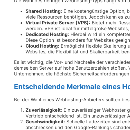
Die Wahl des richtigen Webhosting-Typs hängt von d
Shared Hosting:
Eine kostengünstige Option, be
viele Ressourcen benötigen. Jedoch kann es zu
Virtual Private Server (VPS):
Bietet mehr Resso
werden. VPS ist ideal für mittelgroße Websites
Dedicated Hosting:
Hierbei wird ein kompletter 
Diese Option ist besonders für Websites geeign
Cloud Hosting:
Ermöglicht flexible Skalierung 
Websites, die Flexibilität und Skalierbarkeit ben
Es ist wichtig, die Vor- und Nachteile der verschie
demselben Server auf hohe Benutzerzahlen stoßen. VP
Unternehmen, die höchste Sicherheitsanforderungen 
Entscheidende Merkmale eines Ho
Bei der Wahl eines Webhosting-Anbieters sollten be
Zuverlässigkeit:
Ein zuverlässiger Webhoster g
Vertrieb entscheidend ist. Ein unzuverlässiger 
Geschwindigkeit:
Schnelle Ladezeiten sind ent
abschrecken und den Google-Rankings schade