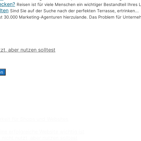
ecken?
Reisen ist für viele Menschen ein wichtiger Bestandteil Ihres 
lten
Sind Sie auf der Suche nach der perfekten Terrasse, ertrinken...
ast 30.000 Marketing-Agenturen hierzulande. Das Problem für Unterneh
zt, aber nutzen solltest
keit für Shops und Websites
ne erfolgreiche Website wichtig ist
nicht nutzt, aber nutzen solltest