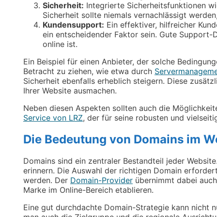
Sicherheit:
Integrierte Sicherheitsfunktionen w
Sicherheit sollte niemals vernachlässigt werden,
Kundensupport:
Ein effektiver, hilfreicher Ku
ein entscheidender Faktor sein. Gute Support-
online ist.
Ein Beispiel für einen Anbieter, der solche Bedingunge
Betracht zu ziehen, wie etwa durch
Servermanageme
Sicherheit ebenfalls erheblich steigern. Diese zusät
Ihrer Website ausmachen.
Neben diesen Aspekten sollten auch die Möglichkeiten
Service von LRZ
, der für seine robusten und vielseit
Die Bedeutung von Domains im W
Domains sind ein zentraler Bestandteil jeder Websit
erinnern. Die Auswahl der richtigen Domain erforder
werden. Der
Domain-Provider
übernimmt dabei auch 
Marke im Online-Bereich etablieren.
Eine gut durchdachte Domain-Strategie kann nicht n
man auch die Zielgruppe und die regionale Ausrichtu