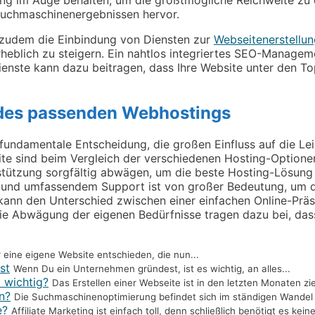
 Suchmaschinenergebnissen hervor.
 zudem die Einbindung von Diensten zur
Webseitenerstellu
erheblich zu steigern. Ein nahtlos integriertes SEO-Manage
ienste kann dazu beitragen, dass Ihre Website unter den 
 des passenden Webhostings
 fundamentale Entscheidung, die großen Einfluss auf die Le
te sind beim Vergleich der verschiedenen Hosting-Optione
ützung sorgfältig abwägen, um die beste Hosting-Lösung für
 und umfassendem Support ist von großer Bedeutung, um de
kann den Unterschied zwischen einer einfachen Online-Präse
 Abwägung der eigenen Bedürfnisse tragen dazu bei, dass 
r eine eigene Website entschieden, die nun...
st
Wenn Du ein Unternehmen gründest, ist es wichtig, an alles...
 wichtig?
Das Erstellen einer Webseite ist in den letzten Monaten zie
n?
Die Suchmaschinenoptimierung befindet sich im ständigen Wandel 
e?
Affiliate Marketing ist einfach toll, denn schließlich benötigt es keine