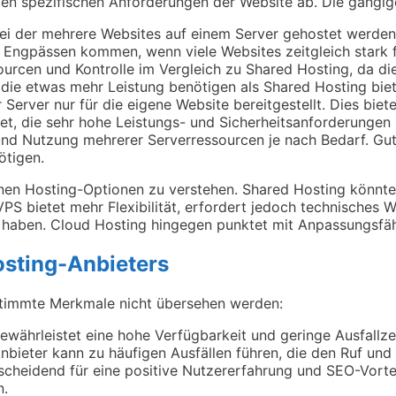
en spezifischen Anforderungen der Website ab. Die gängige
i der mehrere Websites auf einem Server gehostet werden. I
 Engpässen kommen, wenn viele Websites zeitgleich stark 
urcen und Kontrolle im Vergleich zu Shared Hosting, da di
, die etwas mehr Leistung benötigen als Shared Hosting bie
Server nur für die eigene Website bereitgestellt. Dies biete
et, die sehr hohe Leistungs- und Sicherheitsanforderungen
und Nutzung mehrerer Serverressourcen je nach Bedarf. Gut
ötigen.
denen Hosting-Optionen zu verstehen. Shared Hosting könnt
S bietet mehr Flexibilität, erfordert jedoch technisches Wi
haben. Cloud Hosting hingegen punktet mit Anpassungsfähi
sting-Anbieters
stimmte Merkmale nicht übersehen werden:
ewährleistet eine hohe Verfügbarkeit und geringe Ausfallz
Anbieter kann zu häufigen Ausfällen führen, die den Ruf un
scheidend für eine positive Nutzererfahrung und SEO-Vort
n.