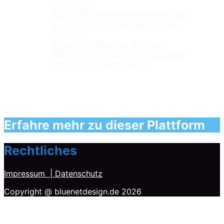
wichtig ist
Email-Marketing-Integrationen, die
Du noch nicht nutzt, aber nutzen
solltest
Hinter den Kulissen: Wie Top-
Marken mit Erklärvideos ihr Online-
Marketing revolutionieren
Erfahre mehr zu dieser Plattform
Rechtliches
Impressum
| Datenschutz
Copyright @ bluenetdesign.de 2026