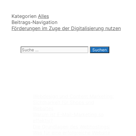
Kategorien
Alles
Beitrags-Navigation
Förderungen im Zuge der Digitalisierung nutzen
Suche nach:
Neueste Beiträge
Webdesign und Content Marketing:
Sichtbarkeit für Shops und
Websites
Warum ist E-Mail-Marketing so
effektiv?
Die Grundlagen des Webhostings:
Was für eine erfolgreiche Website