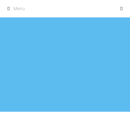
Springe
Menü
zum
Inhalt